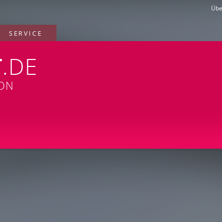
Übe
SERVICE
T
.DE
ION