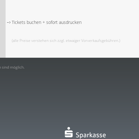
Tickets buchen + sofort ausdrucken
(alle Preise verstehen sich zzgl. etwaiger Vorverkaufsgebühren.)
 sind möglich.