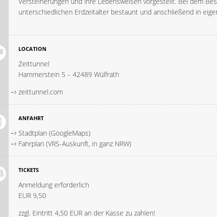
Versteinerungen und ihre Lebensweisen vorgestellt. Bei dem Besu
unterschiedlichen Erdzeitalter bestaunt und anschließend in eig
LOCATION
Zeittunnel
Hammerstein 5 – 42489 Wülfrath
zeittunnel.com
ANFAHRT
Stadtplan (GoogleMaps)
Fahrplan (VRS-Auskunft, in ganz NRW)
TICKETS
Anmeldung erforderlich
EUR 9,50
zzgl. Eintritt 4,50 EUR an der Kasse zu zahlen!