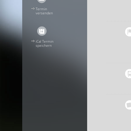
Termin
versenden
iCal Termin
speichern