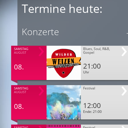
Termine heute:
Konzerte
Blues, Soul, R&B,
SAMSTAG
Gospel
AUGUST
21:00
08.
Uhr
Festival
SAMSTAG
AUGUST
12:00
08.
Ende: 21:00
Festival
SAMSTAG