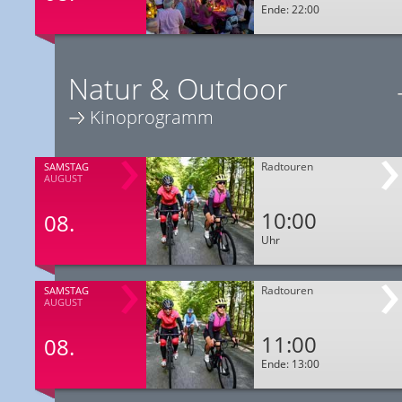
Ende: 22:00
Natur & Outdoor
Kinoprogramm
Radtouren
SAMSTAG
AUGUST
10:00
08.
Uhr
Radtouren
SAMSTAG
AUGUST
11:00
08.
Ende: 13:00