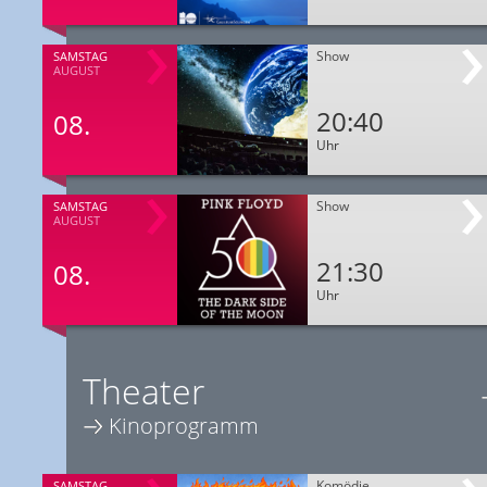
Show
SAMSTAG
AUGUST
20:40
08.
Uhr
Show
SAMSTAG
AUGUST
21:30
08.
Uhr
Theater
Kinoprogramm
Komödie
SAMSTAG