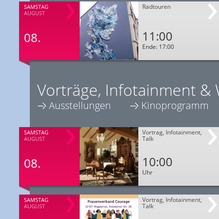
Radtouren
SAMSTAG
AUGUST
11:00
08.
Ende: 17:00
Vorträge, Infotainment &
Ausstellungen
Kinoprogramm
Vortrag, Infotainment,
SAMSTAG
Talk
AUGUST
10:00
08.
Uhr
Vortrag, Infotainment,
SAMSTAG
Talk
AUGUST