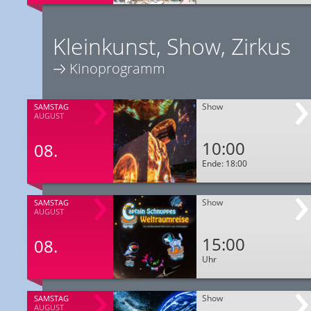
Kleinkunst, Show, Zirkus
Kinoprogramm
Show
SAMSTAG
AUGUST
10:00
08.
Ende: 18:00
Show
SAMSTAG
AUGUST
15:00
08.
Uhr
Show
SAMSTAG
AUGUST