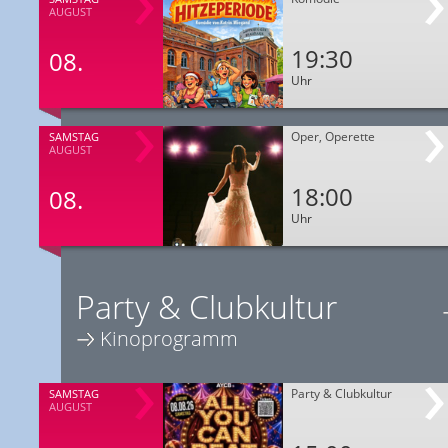
AUGUST
19:30
08.
Uhr
Oper, Operette
SAMSTAG
AUGUST
18:00
08.
Uhr
Party & Clubkultur
Kinoprogramm
Party & Clubkultur
SAMSTAG
AUGUST