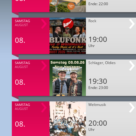
Ende: 22:00
Rock
SAMSTAG
AUGUST
19:00
08.
Uhr
Schlager, Oldies
SAMSTAG
AUGUST
19:30
08.
Ende: 23:00
Weltmusik
SAMSTAG
AUGUST
20:00
08.
Uhr