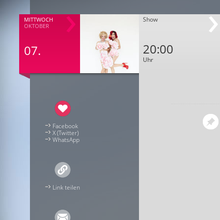
Show
MITTWOCH
OKTOBER
20:00
07.
Uhr
Facebook
X (Twitter)
WhatsApp
Link teilen