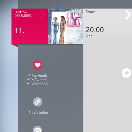
Show
FREITAG
DEZEMBER
20:00
11.
Uhr
Facebook
X (Twitter)
WhatsApp
Link teilen