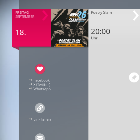
Poetry Slam
FREITAG
SEPTEMBER
20:00
18.
Uhr
Facebook
X (Twitter)
WhatsApp
Link teilen