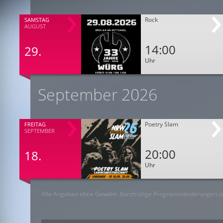
Rock
SAMSTAG
AUGUST
14:00
29.
Uhr
September 2026
Poetry Slam
FREITAG
SEPTEMBER
20:00
18.
Uhr
Alle Angaben ohne Gewähr. Kurzfristige Programmänderungen si