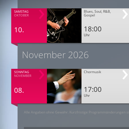
Blues, Soul, R&B,
SAMSTAG
Gospel
OKTOBER
18:00
10.
Uhr
November 2026
Chormusik
SONNTAG
NOVEMBER
17:00
08.
Uhr
Alle Angaben ohne Gewähr. Kurzfristige Programmänderungen si