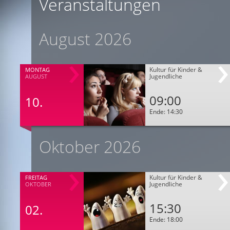
Veranstaltungen
August 2026
Kultur für Kinder &
MONTAG
Jugendliche
AUGUST
09:00
10.
Ende: 14:30
Oktober 2026
Kultur für Kinder &
FREITAG
Jugendliche
OKTOBER
15:30
02.
Ende: 18:00