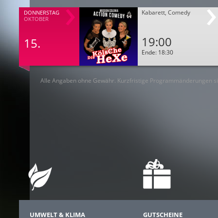
Kabarett, Comedy
DONNERSTAG
OKTOBER
19:00
15.
Ende: 18:30
Alle Angaben ohne Gewähr. Kurzfristige Programmänderungen si
UMWELT & KLIMA
GUTSCHEINE