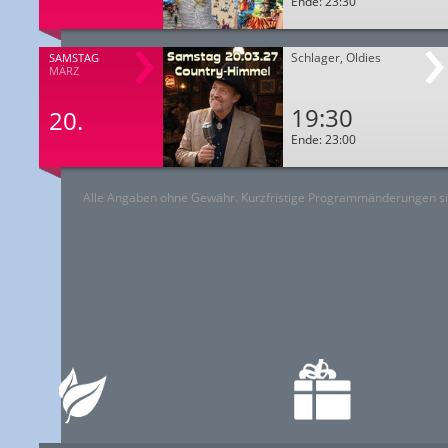
Ende: 23:30
Schlager, Oldies
SAMSTAG
MÄRZ
19:30
20.
Ende: 23:00
Alle Angaben ohne Gewähr. Kurzfristige Programmänderungen si