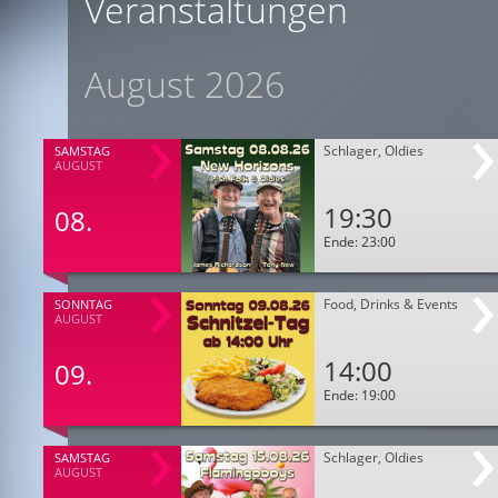
Veranstaltungen
August 2026
Schlager, Oldies
SAMSTAG
AUGUST
19:30
08.
Ende: 23:00
Food, Drinks & Events
SONNTAG
AUGUST
14:00
09.
Ende: 19:00
Schlager, Oldies
SAMSTAG
AUGUST