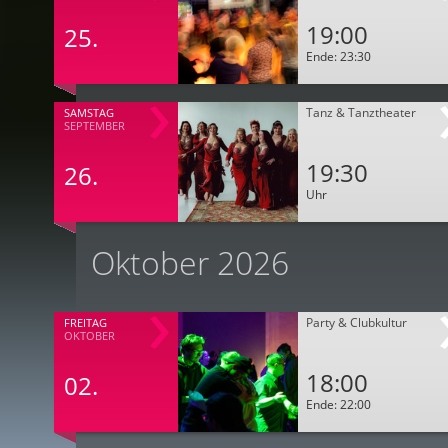
19:00
25.
Ende: 23:30
Tanz & Tanztheater
SAMSTAG
SEPTEMBER
19:30
26.
Uhr
Oktober 2026
Party & Clubkultur
FREITAG
OKTOBER
18:00
02.
Ende: 22:00