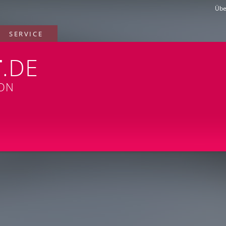
Übe
SERVICE
T
.DE
ION