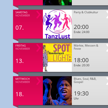
Party & Clubkultur
SAMSTAG
NOVEMBER
20:00
07.
Ende: 24:00
Märkte, Messen &
FREITAG
Feste
NOVEMBER
18:00
13.
Ende: 20:30
Blues, Soul, R&B,
MITTWOCH
Gospel
NOVEMBER
19:30
18.
Uhr