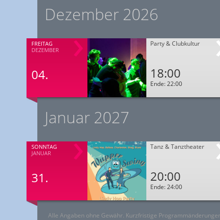
Dezember 2026
Party & Clubkultur
FREITAG
DEZEMBER
18:00
04.
Ende: 22:00
Januar 2027
Tanz & Tanztheater
SONNTAG
JANUAR
20:00
31.
Ende: 24:00
Alle Angaben ohne Gewähr. Kurzfristige Programmänderungen