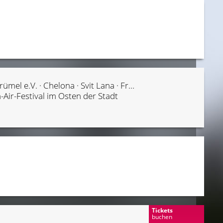
Pablo Froind · Mobile Oase · KU.BUS · PAINT IT · Zirkus Krümel e.V. · Chelona · Svit Lana · Franzi Rockzz feat. BeTTY · Khaireddin Bero
Air-Festival im Osten der Stadt
Tickets
buchen