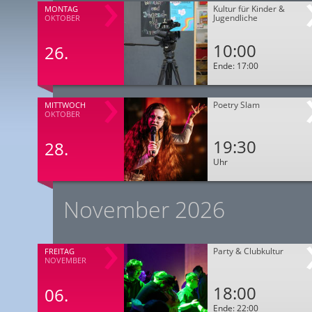
Kultur für Kinder &
MONTAG
Jugendliche
OKTOBER
10:00
26.
Ende: 17:00
Poetry Slam
MITTWOCH
OKTOBER
19:30
28.
Uhr
November 2026
Party & Clubkultur
FREITAG
NOVEMBER
18:00
06.
Ende: 22:00